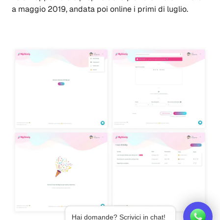
a
m
aggio 2019
,
andata
poi
online i primi di
l
uglio.
Hai domande? Scrivici in chat!