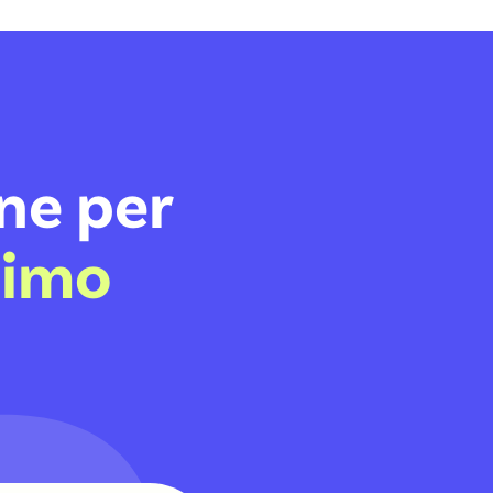
ne per
simo