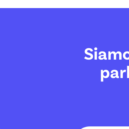
Siamo
par