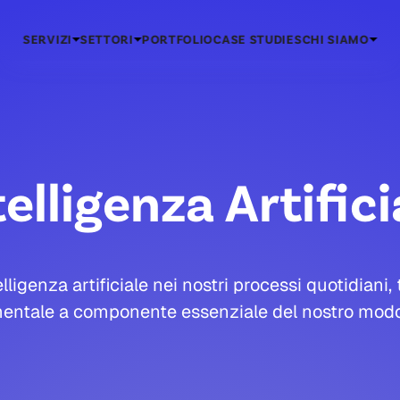
SERVIZI
SETTORI
PORTFOLIO
CASE STUDIES
CHI SIAMO
telligenza Artifici
lligenza artificiale nei nostri processi quotidiani
entale a componente essenziale del nostro modo 