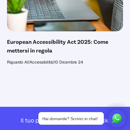
European Accessibility Act 2025: Come
mettersi in regola
Riguardo All'Accessibilità
|
10 Dicembre 24
Hai domande? Scrivici in chat!
Il tuo progetto è a portata di click.