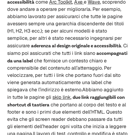
accessibilità
come
Arc Toolkit
,
Axe
e
Wave
, scoprendo
dove andare a operare per migliorarla. Per esempio,
abbiamo lavorato per assicurarci che tutte le pagine
avessero sempre una gerarchia discendente dei titoli
(H1, H2, H3 ecc.); se per alcuni modelli è stato
semplice, per altri è stato necessario ingegnarsi per
assicurare
aderenza al design originale e accessibilità
. Ci
siamo poi assicurati che tutti i link siano
accompagnati
da una label
che fornisce un contesto chiaro e
comprensibile del contenuto all’atterraggio. Per
velocizzare, per tutti i link che portano fuori dal sito
viene generata automaticamente una label che
spiegava che l’indirizzo è esterno.Abbiamo aggiunto
in tutte le pagine gli
skip link
,
due link raggiungibili con
shortcut di tastiera
che portano al corpo del testo e al
footer e sono i primi due elementi dell’HTML. Questo
evita che gli screen reader debbano passare da tutti
gli elementi dell’header ogni volta che inizia a leggere
una pagina.Il lavoro di test, controllo e modifica è stato