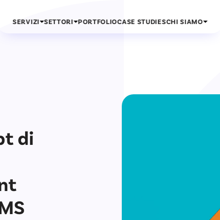
SERVIZI
SETTORI
PORTFOLIO
CASE STUDIES
CHI SIAMO
t di
nt
CMS