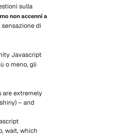
tioni sulla
itmo non accenni a
a sensazione di
ity Javascript
iù o meno, gli
ks are extremely
 shiny) – and
ascript
, wait, which