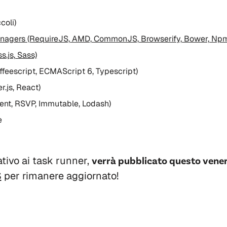
coli)
nagers (RequireJS, AMD, CommonJS, Browserify, Bower, Np
s.js, Sass)
ffeescript, ECMAScript 6, Typescript)
.js, React)
gent, RSVP, Immutable, Lodash)
e
lativo ai task runner,
verrà pubblicato questo vene
S
per rimanere aggiornato!