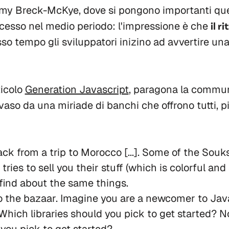
my Breck-McKye, dove si pongono importanti ques
ocesso nel medio periodo: l'impressione è che
il r
sso tempo gli sviluppatori inizino ad avvertire un
ticolo
Generation Javascript
, paragona la commun
nvaso da una miriade di banchi che offrono tutti, p
back from a trip to Morocco [...]. Some of the Sou
tries to sell you their stuff (which is colorful and
 find about the same things.
 to the bazaar. Imagine you are a newcomer to Jav
hich libraries should you pick to get started? No