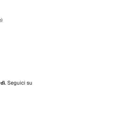
m)
rdì
. Seguici su