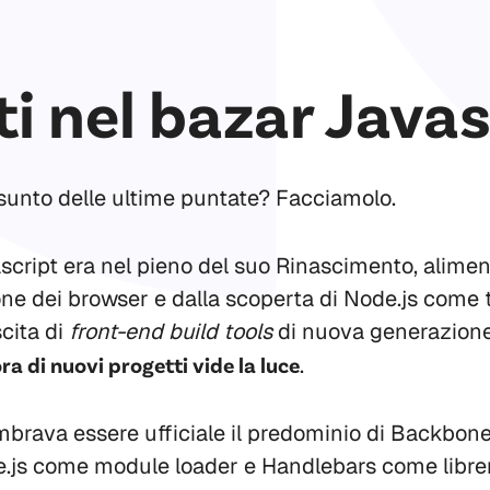
i nel bazar Javas
unto delle ultime puntate? Facciamolo.
script era nel pieno del suo Rinascimento, alime
e dei browser e dalla scoperta di Node.js come 
cita di
front-end build tools
di nuova generazione:
ra di nuovi progetti vide la luce
.
mbrava essere ufficiale il predominio di Backbone
.js come module loader e Handlebars come librer