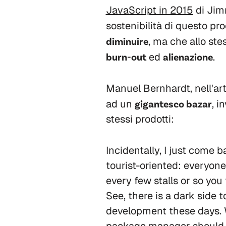
JavaScript in 2015
di Jim
sostenibilità di questo pr
diminuire
, ma che allo ste
burn-out
ed
alienazione
.
Manuel Bernhardt, nell'ar
ad un
gigantesco bazar
, i
stessi prodotti:
Incidentally, I just come 
tourist-oriented: everyone 
every few stalls or so you
See, there is a dark side
development these days. W