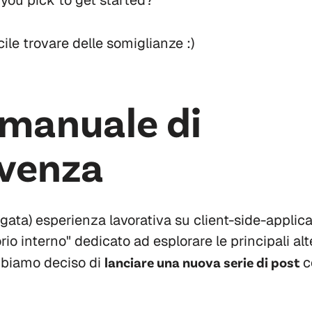
ou pick to get started?
cile trovare delle somiglianze :)
 manuale di
venza
egata) esperienza lavorativa su client-side-applica
rio interno" dedicato ad esplorare le principali alt
abbiamo deciso di
lanciare una nuova serie di post
co