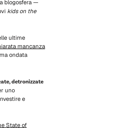
la blogosfera —
ovi
kids on the
lle ultime
hiarata mancanza
ima ondata
cate, detronizzate
er uno
nvestire e
he State of