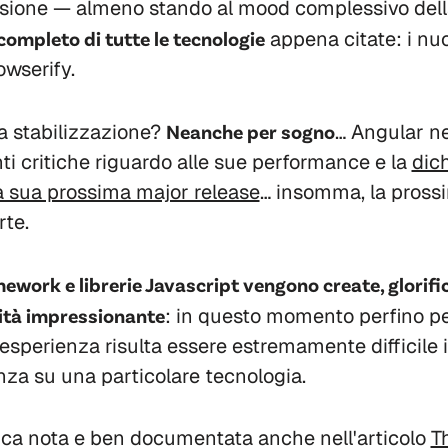
essione — almeno stando al mood complessivo del
completo di tutte le tecnologie
appena citate: i nu
owserify.
na stabilizzazione?
Neanche per sogno
… Angular ne
i critiche riguardo alle sue performance e la
dic
la sua prossima major release
… insomma, la pross
rte.
ework e librerie Javascript vengono create, glorifi
ità impressionante
: in questo momento perfino p
esperienza risulta essere estremamente difficile i
za su una particolare tecnologia.
tica nota e ben documentata anche nell'articolo
T