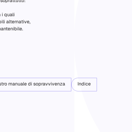
 soprattutto:
 i quali
li alternative,
mantenibile.
ostro manuale di sopravvivenza
Indice