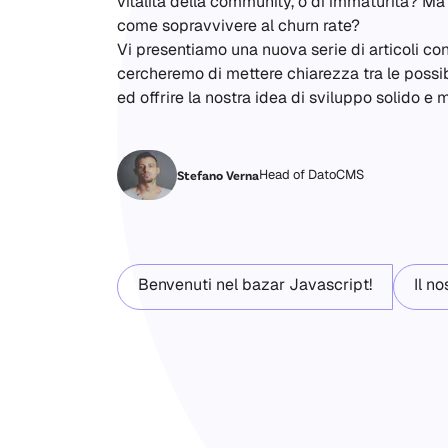
vitalità della community, o di immaturità? Ma
come sopravvivere al churn rate?
Vi presentiamo una nuova serie di articoli con
cercheremo di mettere chiarezza tra le possibi
ed offrire la nostra idea di sviluppo solido e 
Head of DatoCMS
Stefano Verna
Benvenuti nel bazar Javascript!
Il n