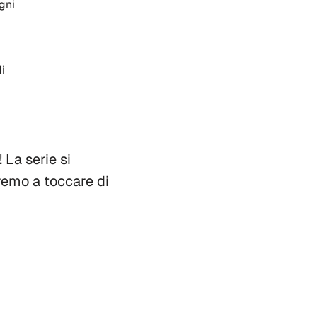
gni
i
 La serie si
remo a toccare di