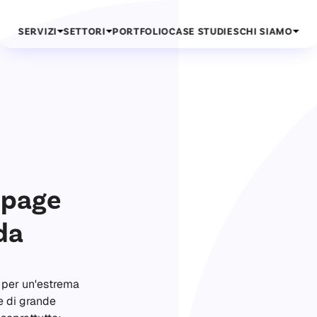
SERVIZI
SETTORI
PORTFOLIO
CASE STUDIES
CHI SIAMO
 page
da
 per un'estrema
e di grande