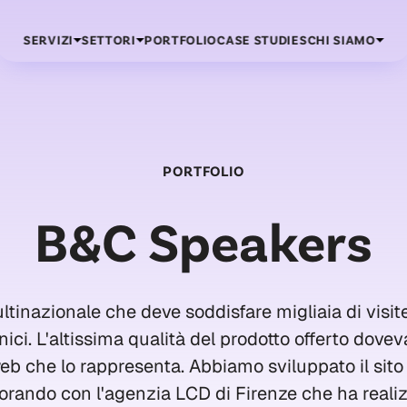
SERVIZI
SETTORI
PORTFOLIO
CASE STUDIES
CHI SIAMO
PORTFOLIO
B&C Speakers
ultinazionale che deve soddisfare migliaia di visit
nici. L'altissima qualità del prodotto offerto dove
 web che lo rappresenta. Abbiamo sviluppato il sito
borando con l'agenzia LCD di Firenze che ha realizz