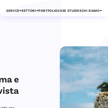
SERVIZI
SETTORI
PORTFOLIO
CASE STUDIES
CHI SIAMO
ema e
vista