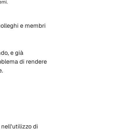
emi.
colleghi e membri
do, e già
problema di rendere
e.
ell'utilizzo di