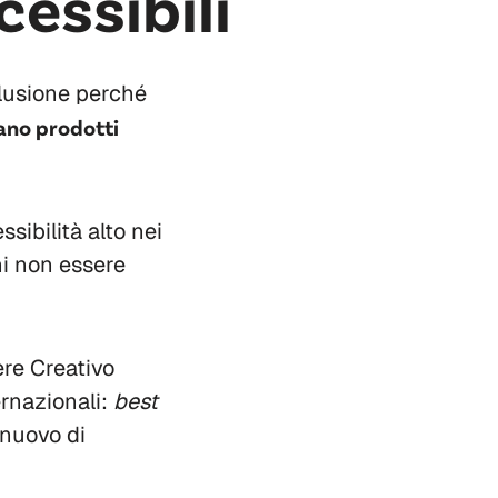
essibili
clusione perché
ano prodotti
sibilità alto nei
ini non essere
re Creativo
ernazionali:
best
 nuovo di