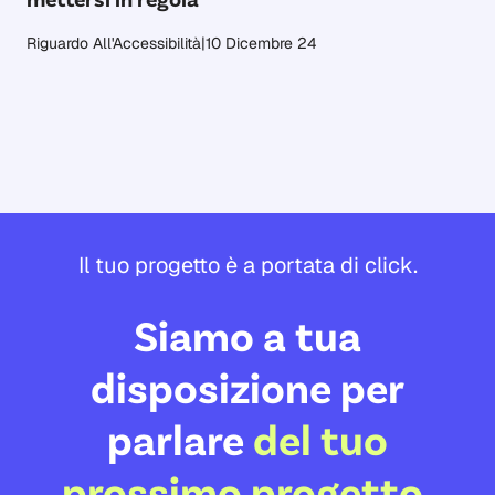
Riguardo All'Accessibilità
|
10 Dicembre 24
Il tuo progetto è a portata di click.
Siamo a tua
disposizione per
parlare
del tuo
prossimo progetto
.