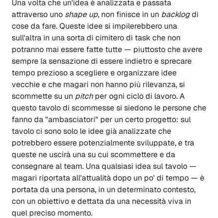
Una volta che un'idea è analizzata e passata
attraverso uno
shape up
, non finisce in un
backlog
di
cose da fare. Queste idee si impilerebbero una
sull'altra in una sorta di cimitero di task che non
potranno mai essere fatte tutte — piuttosto che avere
sempre la sensazione di essere indietro e sprecare
tempo prezioso a scegliere e organizzare idee
vecchie e che magari non hanno più rilevanza, si
scommette su un
pitch
per ogni ciclo di lavoro. A
questo tavolo di scommesse si siedono le persone che
fanno da "ambasciatori" per un certo progetto: sul
tavolo ci sono solo le idee già analizzate che
potrebbero essere potenzialmente sviluppate, e tra
queste ne uscirà una su cui scommettere e da
consegnare al team. Una qualsiasi idea sul tavolo —
magari riportata all'attualità dopo un po' di tempo — è
portata da una persona, in un determinato contesto,
con un obiettivo e dettata da una necessità viva in
quel preciso momento.