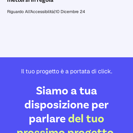
Riguardo All'Accessibilità
|
10 Dicembre 24
Il tuo progetto è a portata di click.
Siamo a tua
disposizione per
parlare
del tuo
prossimo progetto
.