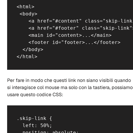
<html>

 <body>

    <a href="#content" class="skip-link
    <a href="#footer" class="skip-link"
    <main id="content>...</main>

    <footer id="footer>...</footer>

  </body>

</html>
Per fare in modo che questi link non siano visibili quando
si interagisce col mouse ma solo con la tastiera, possiamo
usare questo codice CSS:
.skip-link {

  left: 50%;

  position: absolute;
