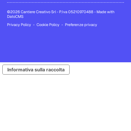
©2026 Cantiere Creativo Srl - P.Iva 05210970488
-
Made with
DatoCMS
Privacy Policy
-
Cookie Policy
-
Preferenze privacy
Informativa sulla raccolta