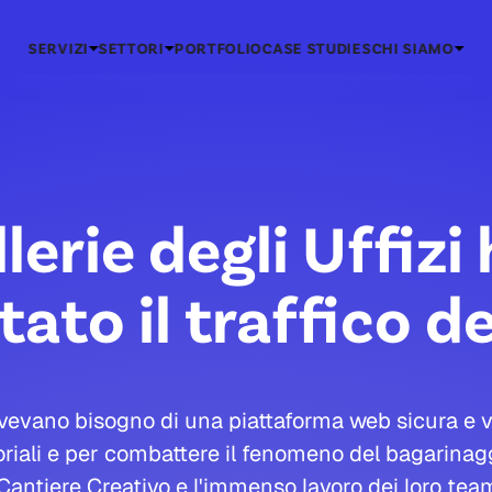
SERVIZI
SETTORI
PORTFOLIO
CASE STUDIES
CHI SIAMO
lerie degli Uffiz
ato il traffico d
 avevano bisogno di una piattaforma web sicura e 
toriali e per combattere il fenomeno del bagarinag
Cantiere Creativo e l'immenso lavoro dei loro team 