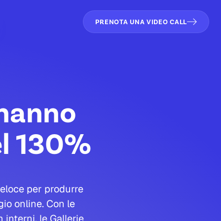
PRENOTA UNA VIDEO CALL
i hanno
el 130%
veloce per produrre
gio online.
Con le
interni, le Gallerie