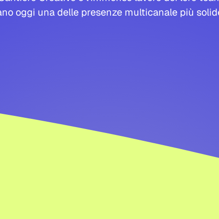
tano oggi una delle presenze multicanale più soli