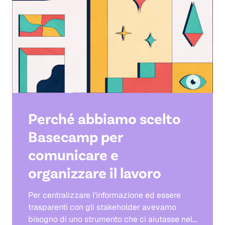
Perché abbiamo scelto
Basecamp per
comunicare e
organizzare il lavoro
Per centralizzare l'informazione ed essere
trasparenti con gli stakeholder avevamo
bisogno di uno strumento che ci aiutasse nel