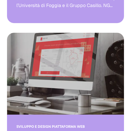
l’Università di Foggia e il Gruppo Casillo. NGW
ha debuttato sulla scena scientifica del
glutine nel 2015, per portare avanti lo
scalaggio industriale della tecnologia Gluten
Friendly™.
SVILUPPO E DESIGN PIATTAFORMA WEB