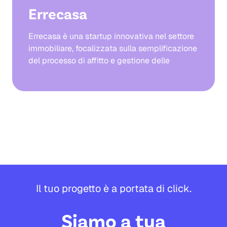
Errecasa
Errecasa è una startup innovativa nel settore
immobiliare, focalizzata sulla semplificazione
del processo di affitto e gestione delle
proprietà. Il progetto ha richiesto la creazione
di un'identità digitale distintiva e di una
piattaforma web intuitiva, capace di
rispondere alle esigenze di proprietari e
inquilini.
Cantiere Creativo ha sviluppato un sito web
responsive e accessibile, integrando
funzionalità avanzate per la gestione degli
immobili e delle prenotazioni. Il design
moderno e l'usabilità sono stati al centro del
Il tuo progetto è a portata di click.
processo creativo, garantendo un'esperienza
utente fluida e coinvolgente.
Siamo a tua