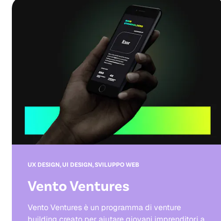
UX DESIGN, UI DESIGN, SVILUPPO WEB
Vento Ventures
Vento Ventures è un programma di venture
building creato per aiutare giovani imprenditori a