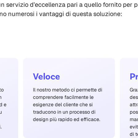
n servizio d’eccellenza pari a quello fornito per 
no numerosi i vantaggi di questa soluzione:
Veloce
P
to
Il nostro metodo ci permette di
Gra
n
comprendere facilmente le
des
d e
esigenze del cliente che si
att
u
traducono in un processo di
pos
design più rapido ed efficace.
mas
.
evi
di 