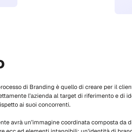
o
processo di Branding è quello di creare per il clien
ttamente l’azienda al target di riferimento e di i
spetto ai suoi concorrenti.
liente avrà un’immagine coordinata composta da div
re ecc ed elementi intangibili: un'identità di brand