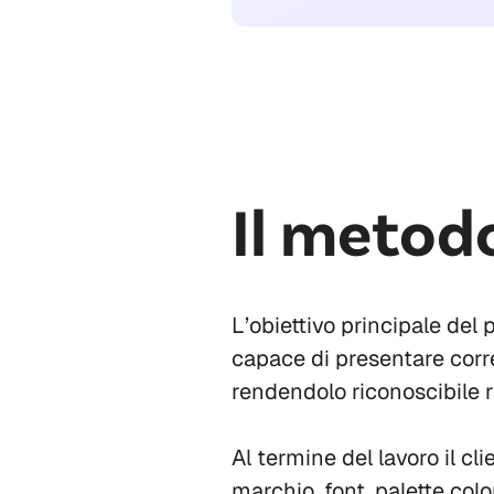
Il metod
L’obiettivo principale del 
capace di presentare corre
rendendolo riconoscibile ri
Al termine del lavoro il c
marchio, font, palette colo