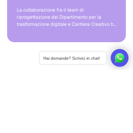
La collaborazione fra il team di
riprogettazione del Dipartimento per la
trasformazione digitale e Cantiere Creativo ha
portato a un sito dell'amministrazione
pubblica che setta nuovi standard fra le
istituzioni per velocità, espandibilità e
capacità di guardare al futuro
Hai domande? Scrivici in chat!
multiesperienziale.
CONTATTI
Cerchi una soluzione
headless per migliorare la
fruizione del tuo servizio?