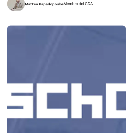
Membro del CDA
Matteo Papadopoulos